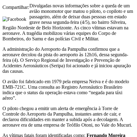
Divulgadas novas informações sobre a queda de um
Compartilhar:
avião monomotor que matou o piloto, o copiloto e um
passageiro, além de deixar duas pessoas em estado
grave nessa segunda-feira (4/5), no bairro Silveira,
Região Nordeste de Belo Horizonte. As cinco vítimas estavam na
aeronave. A tragédia mobilizou várias equipes do Corpo de
Bombeiros, do Samu e das polícias Civil e Militar.
A administração do Aeroporto da Pampulha confirmou que a
aeronave decolou da pista do aeroporto às 12h16, dessa segunda-
feira (4). O Serviço Regional de Investigação e Prevenção de
Acidentes Aeronáuticos (Seripa) foi acionado e já iniciou apuração
das causas.
O avião foi fabricado em 1979 pela empresa Neiva e é do modelo
EMB-721C. Uma consulta ao Registro Aeronáutico Brasileiro
indica que o status da operação estava como “negada para táxi
aéreo”.
O piloto chegou a emitir um alerta de emergência à Torre de
Controle do Aeroporto da Pampulha, instantes antes de cair, e
declarou dificuldades em manter a subida após a decolagem. A
aeronave era de uma empresa de Teófilo Otoni, no Vale do Mucuri.
As vítimas fatais foram identificadas como:
Fernando Moreira