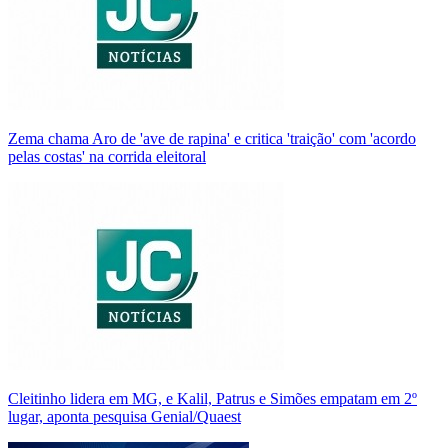
Zema chama Aro de 'ave de rapina' e critica 'traição' com 'acordo
pelas costas' na corrida eleitoral
Cleitinho lidera em MG, e Kalil, Patrus e Simões empatam em 2º
lugar, aponta pesquisa Genial/Quaest