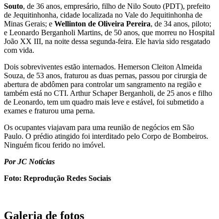
Souto
, de 36 anos, empresário, filho de Nilo Souto (PDT), prefeito
de Jequitinhonha, cidade localizada no Vale do Jequitinhonha de
Minas Gerais; e
Wellinton de Oliveira Pereira
, de 34 anos, piloto;
e Leonardo Berganholi Martins, de 50 anos, que morreu no Hospital
João XX III, na noite dessa segunda-feira. Ele havia sido resgatado
com vida.
Dois sobreviventes estão internados. Hemerson Cleiton Almeida
Souza, de 53 anos, fraturou as duas pernas, passou por cirurgia de
abertura de abdômen para controlar um sangramento na região e
também está no CTI. Arthur Schaper Berganholi, de 25 anos e filho
de Leonardo, tem um quadro mais leve e estável, foi submetido a
exames e fraturou uma perna.
Os ocupantes viajavam para uma reunião de negócios em São
Paulo. O prédio atingido foi interditado pelo Corpo de Bombeiros.
Ninguém ficou ferido no imóvel.
Por JC Notícias
Foto: Reprodução Redes Sociais
Galeria de fotos