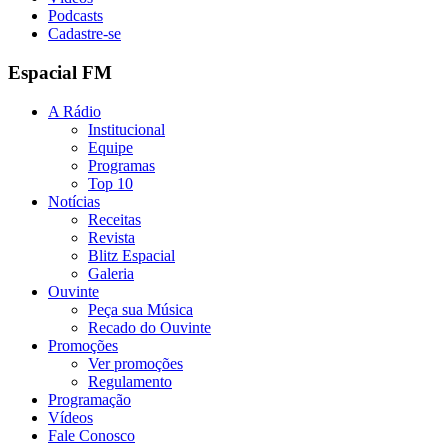
Podcasts
Cadastre-se
Espacial FM
A Rádio
Institucional
Equipe
Programas
Top 10
Notícias
Receitas
Revista
Blitz Espacial
Galeria
Ouvinte
Peça sua Música
Recado do Ouvinte
Promoções
Ver promoções
Regulamento
Programação
Vídeos
Fale Conosco