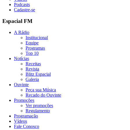
Podcasts
Cadastre-se
Espacial FM
A Rádio
Institucional
Equipe
Programas
Top 10
Notícias
Receitas
Revista
Blitz Espacial
Galeria
Ouvinte
Peça sua Música
Recado do Ouvinte
Promoções
Ver promoções
Regulamento
Programação
Vídeos
Fale Conosco