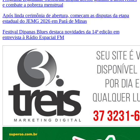
e combate a pobreza menstrual
Após linda cerimônia de abertura, começam as disputas da etapa
estadual do JEMG 2026 em Pará de Minas
Festival Dipanas Blues destaca novidades da 14ª edição em
entrevista à Rádio Espacial FM