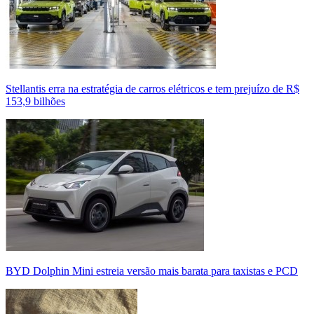
Stellantis erra na estratégia de carros elétricos e tem prejuízo de R$
153,9 bilhões
BYD Dolphin Mini estreia versão mais barata para taxistas e PCD