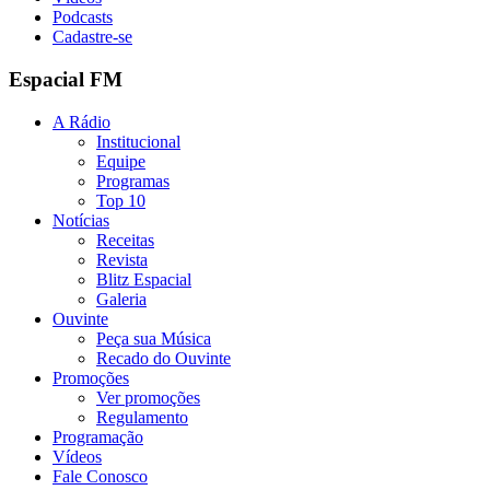
Podcasts
Cadastre-se
Espacial FM
A Rádio
Institucional
Equipe
Programas
Top 10
Notícias
Receitas
Revista
Blitz Espacial
Galeria
Ouvinte
Peça sua Música
Recado do Ouvinte
Promoções
Ver promoções
Regulamento
Programação
Vídeos
Fale Conosco