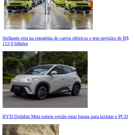
Stellantis erra na estratégia de carros elétricos e tem prejuízo de R$
153,9 bilhões
BYD Dolphin Mini estreia versão mais barata para taxistas e PCD