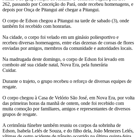
262, passando por Conceição do Pará, onde recebeu homenagens, e
depois por Onça de Pitangui até chegar a Pitangui.
O corpo de Edson chegou a Pitangui na tarde de sabado (3), onde
também foi recebido com honrarias.
Na cidade, o corpo foi velado em um ginásio poliesportivo e
recebeu diversas homenagens, entre elas dezenas de coroas de flores
enviadas por amigos, membros da comunidade e autoridades locais.
Na madrugada deste domingo, o corpo de Edson foi levado em
comboio até sua cidade natal, Nova Era, pela funerária
Cuidar.
Durante o trajeto, o grupo recebeu o reforço de diversas equipes de
resgate.
O corpo chegou à Casa de Velório São José, em Nova Era, por volta
das primeiras horas da manhã de ontem, onde foi recebido com
muita comoção por familiares, amigos e representantes de diversos
grupos de resgate.
A cerimônia fúnebre também reuniu os corpos da sobrinha de
Edson, Isabela Lelés de Souza, e do filho dela, João Menezes Lelés,
vítimas de outro acidente de trânsito ocorrido na última quinta-feira