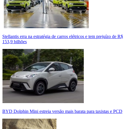
Stellantis erra na estratégia de carros elétricos e tem prejuízo de R$
153,9 bilhões
BYD Dolphin Mini estreia versão mais barata para taxistas e PCD