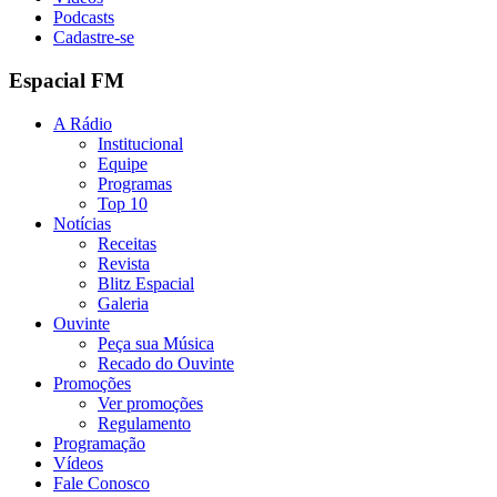
Podcasts
Cadastre-se
Espacial FM
A Rádio
Institucional
Equipe
Programas
Top 10
Notícias
Receitas
Revista
Blitz Espacial
Galeria
Ouvinte
Peça sua Música
Recado do Ouvinte
Promoções
Ver promoções
Regulamento
Programação
Vídeos
Fale Conosco