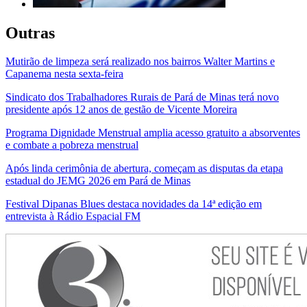
Outras
Mutirão de limpeza será realizado nos bairros Walter Martins e
Capanema nesta sexta-feira
Sindicato dos Trabalhadores Rurais de Pará de Minas terá novo
presidente após 12 anos de gestão de Vicente Moreira
Programa Dignidade Menstrual amplia acesso gratuito a absorventes
e combate a pobreza menstrual
Após linda cerimônia de abertura, começam as disputas da etapa
estadual do JEMG 2026 em Pará de Minas
Festival Dipanas Blues destaca novidades da 14ª edição em
entrevista à Rádio Espacial FM