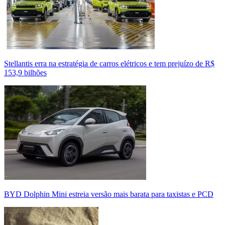
Stellantis erra na estratégia de carros elétricos e tem prejuízo de R$
153,9 bilhões
BYD Dolphin Mini estreia versão mais barata para taxistas e PCD