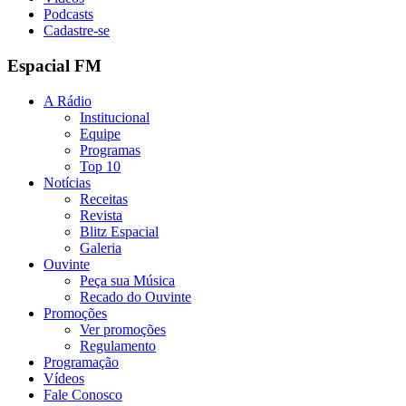
Podcasts
Cadastre-se
Espacial FM
A Rádio
Institucional
Equipe
Programas
Top 10
Notícias
Receitas
Revista
Blitz Espacial
Galeria
Ouvinte
Peça sua Música
Recado do Ouvinte
Promoções
Ver promoções
Regulamento
Programação
Vídeos
Fale Conosco