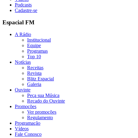
Podcasts
Cadastre-se
Espacial FM
A Rádio
Institucional
Equipe
Programas
Top 10
Notícias
Receitas
Revista
Blitz Espacial
Galeria
Ouvinte
Peça sua Música
Recado do Ouvinte
Promoções
Ver promoções
Regulamento
Programação
Vídeos
Fale Conosco