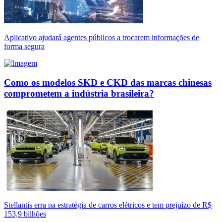
Aplicativo ajudará agentes públicos a trocarem informações de
forma segura
Como os modelos SKD e CKD das marcas chinesas
comprometem a indústria brasileira?
Stellantis erra na estratégia de carros elétricos e tem prejuízo de R$
153,9 bilhões