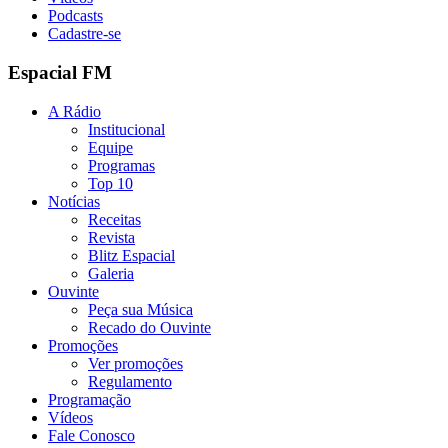
Podcasts
Cadastre-se
Espacial FM
A Rádio
Institucional
Equipe
Programas
Top 10
Notícias
Receitas
Revista
Blitz Espacial
Galeria
Ouvinte
Peça sua Música
Recado do Ouvinte
Promoções
Ver promoções
Regulamento
Programação
Vídeos
Fale Conosco