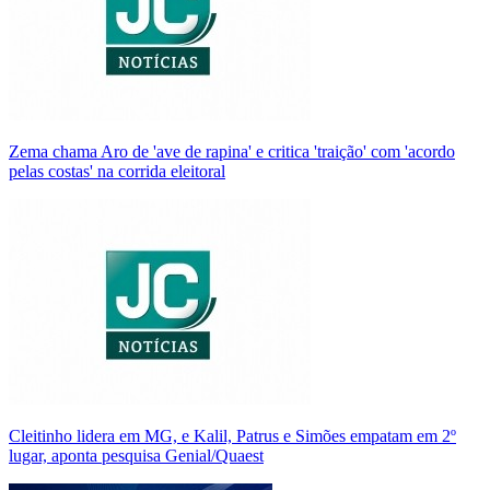
Zema chama Aro de 'ave de rapina' e critica 'traição' com 'acordo
pelas costas' na corrida eleitoral
Cleitinho lidera em MG, e Kalil, Patrus e Simões empatam em 2º
lugar, aponta pesquisa Genial/Quaest