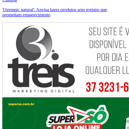
'Ozempic natural': Anvisa barra produtos sem registro que
prometiam emagrecimento