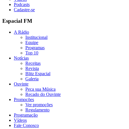
Podcasts
Cadastre-se
Espacial FM
A Rádio
Institucional
Equipe
Programas
Top 10
Notícias
Receitas
Revista
Blitz Espacial
Galeria
Ouvinte
Peça sua Música
Recado do Ouvinte
Promoções
Ver promoções
Regulamento
Programação
Vídeos
Fale Conosco