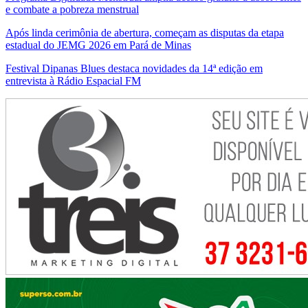
e combate a pobreza menstrual
Após linda cerimônia de abertura, começam as disputas da etapa
estadual do JEMG 2026 em Pará de Minas
Festival Dipanas Blues destaca novidades da 14ª edição em
entrevista à Rádio Espacial FM