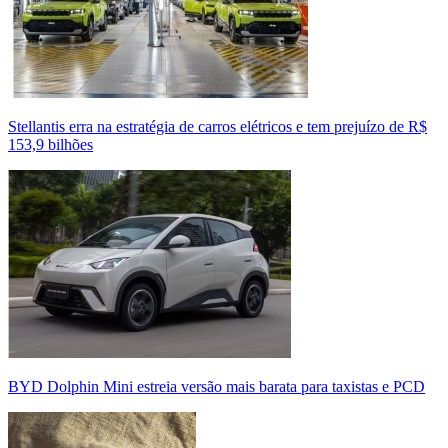
Stellantis erra na estratégia de carros elétricos e tem prejuízo de R$
153,9 bilhões
BYD Dolphin Mini estreia versão mais barata para taxistas e PCD