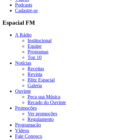
Podcasts
Cadastre-se
Espacial FM
A Rádio
Institucional
Equipe
Programas
Top 10
Notícias
Receitas
Revista
Blitz Espacial
Galeria
Ouvinte
Peça sua Música
Recado do Ouvinte
Promoções
Ver promoções
Regulamento
Programação
Vídeos
Fale Conosco