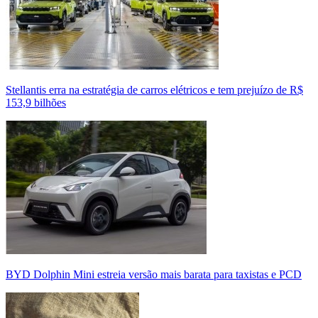
Stellantis erra na estratégia de carros elétricos e tem prejuízo de R$
153,9 bilhões
BYD Dolphin Mini estreia versão mais barata para taxistas e PCD