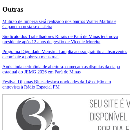
Outras
Mutirão de limpeza será realizado nos bairros Walter Martins e
Capanema nesta sexta-feira
Sindicato dos Trabalhadores Rurais de Pará de Minas terá novo
presidente após 12 anos de gestão de Vicente Moreira
Programa Dignidade Menstrual amplia acesso gratuito a absorventes
e combate a pobreza menstrual
Após linda cerimônia de abertura, começam as disputas da etapa
estadual do JEMG 2026 em Pará de Minas
Festival Dipanas Blues destaca novidades da 14ª edição em
entrevista à Rádio Espacial FM