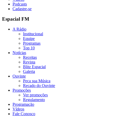
Podcasts
Cadastre-se
Espacial FM
A Rádio
Institucional
Equipe
Programas
Top 10
Notícias
Receitas
Revista
Blitz Espacial
Galeria
Ouvinte
Peça sua Música
Recado do Ouvinte
Promoções
Ver promoções
Regulamento
Programação
Vídeos
Fale Conosco