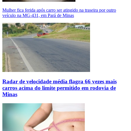
Mulher fica ferida após carro ser atingido na traseira por outro
veículo na MG-431, em Pará de Minas
Radar de velocidade média flagra 66 vezes mais
carros acima do limite permitido em rodovia de
Minas