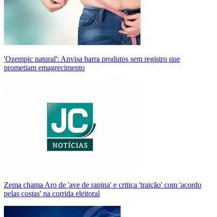
'Ozempic natural': Anvisa barra produtos sem registro que
prometiam emagrecimento
Zema chama Aro de 'ave de rapina' e critica 'traição' com 'acordo
pelas costas' na corrida eleitoral