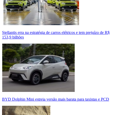
Stellantis erra na estratégia de carros elétricos e tem prejuízo de R$
153,9 bilhões
BYD Dolphin Mini estreia versão mais barata para taxistas e PCD