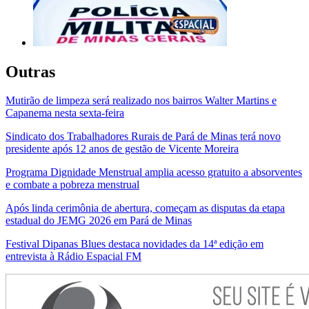
Outras
Mutirão de limpeza será realizado nos bairros Walter Martins e
Capanema nesta sexta-feira
Sindicato dos Trabalhadores Rurais de Pará de Minas terá novo
presidente após 12 anos de gestão de Vicente Moreira
Programa Dignidade Menstrual amplia acesso gratuito a absorventes
e combate a pobreza menstrual
Após linda cerimônia de abertura, começam as disputas da etapa
estadual do JEMG 2026 em Pará de Minas
Festival Dipanas Blues destaca novidades da 14ª edição em
entrevista à Rádio Espacial FM