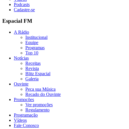
Podcasts
Cadastre-se
Espacial FM
A Rádio
Institucional
Equipe
Programas
Top 10
Notícias
Receitas
Revista
Blitz Espacial
Galeria
Ouvinte
Peça sua Música
Recado do Ouvinte
Promoções
Ver promoções
Regulamento
Programação
Vídeos
Fale Conosco