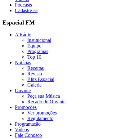
Podcasts
Cadastre-se
Espacial FM
A Rádio
Institucional
Equipe
Programas
Top 10
Notícias
Receitas
Revista
Blitz Espacial
Galeria
Ouvinte
Peça sua Música
Recado do Ouvinte
Promoções
Ver promoções
Regulamento
Programação
Vídeos
Fale Conosco