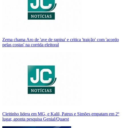
Zema chama Aro de 'ave de rapina' e critica 'traição' com 'acordo
pelas costas' na corrida eleitoral
Cleitinho lidera em MG, e Kalil, Patrus e Simões empatam em 2º
lugar, aponta pesquisa Genial/Quaest