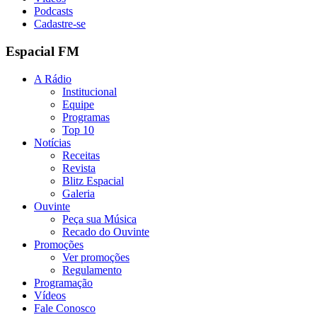
Podcasts
Cadastre-se
Espacial FM
A Rádio
Institucional
Equipe
Programas
Top 10
Notícias
Receitas
Revista
Blitz Espacial
Galeria
Ouvinte
Peça sua Música
Recado do Ouvinte
Promoções
Ver promoções
Regulamento
Programação
Vídeos
Fale Conosco