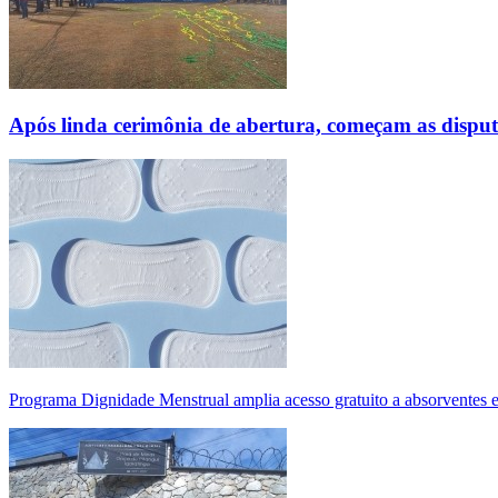
Após linda cerimônia de abertura, começam as disp
Programa Dignidade Menstrual amplia acesso gratuito a absorventes 