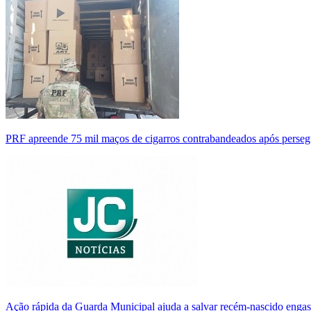
PRF apreende 75 mil maços de cigarros contrabandeados após perse
Ação rápida da Guarda Municipal ajuda a salvar recém-nascido enga