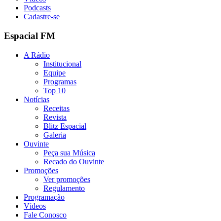
Podcasts
Cadastre-se
Espacial FM
A Rádio
Institucional
Equipe
Programas
Top 10
Notícias
Receitas
Revista
Blitz Espacial
Galeria
Ouvinte
Peça sua Música
Recado do Ouvinte
Promoções
Ver promoções
Regulamento
Programação
Vídeos
Fale Conosco