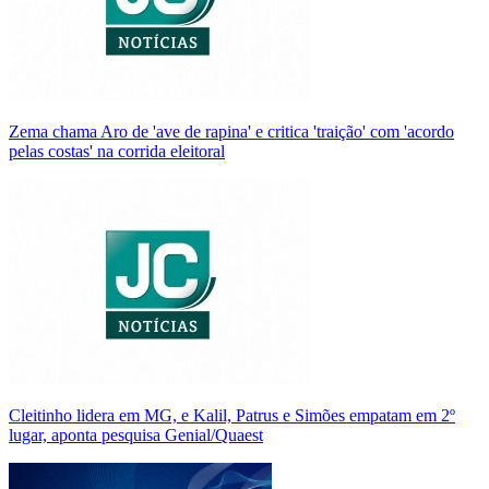
Zema chama Aro de 'ave de rapina' e critica 'traição' com 'acordo
pelas costas' na corrida eleitoral
Cleitinho lidera em MG, e Kalil, Patrus e Simões empatam em 2º
lugar, aponta pesquisa Genial/Quaest