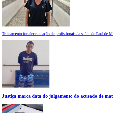
Treinamento fortalece atuação de profissionais da saúde de Pará de 
Justiça marca data do julgamento do acusado de mat