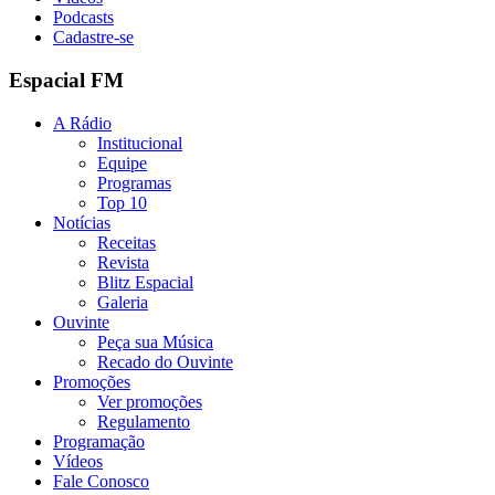
Podcasts
Cadastre-se
Espacial FM
A Rádio
Institucional
Equipe
Programas
Top 10
Notícias
Receitas
Revista
Blitz Espacial
Galeria
Ouvinte
Peça sua Música
Recado do Ouvinte
Promoções
Ver promoções
Regulamento
Programação
Vídeos
Fale Conosco