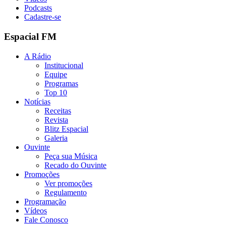
Podcasts
Cadastre-se
Espacial FM
A Rádio
Institucional
Equipe
Programas
Top 10
Notícias
Receitas
Revista
Blitz Espacial
Galeria
Ouvinte
Peça sua Música
Recado do Ouvinte
Promoções
Ver promoções
Regulamento
Programação
Vídeos
Fale Conosco