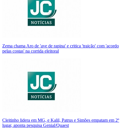
Zema chama Aro de 'ave de rapina' e critica 'traição' com 'acordo
pelas costas' na corrida eleitoral
Cleitinho lidera em MG, e Kalil, Patrus e Simões empatam em 2º
lugar, aponta pesquisa Genial/Quaest