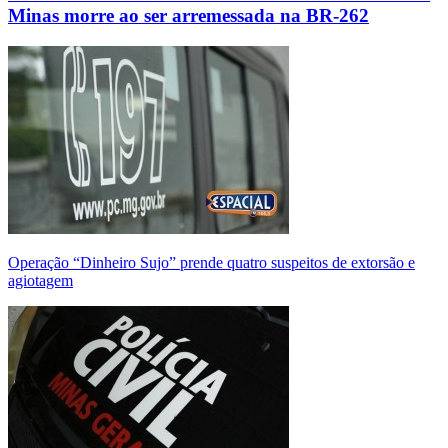
Minas morre ao ser arremessada na BR-262
Operação “Dinheiro Sujo” prende quatro suspeitos de extorsão e
agiotagem