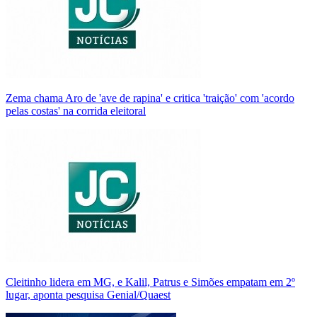
Zema chama Aro de 'ave de rapina' e critica 'traição' com 'acordo
pelas costas' na corrida eleitoral
Cleitinho lidera em MG, e Kalil, Patrus e Simões empatam em 2º
lugar, aponta pesquisa Genial/Quaest