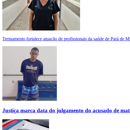
Treinamento fortalece atuação de profissionais da saúde de Pará de 
Justiça marca data do julgamento do acusado de mat