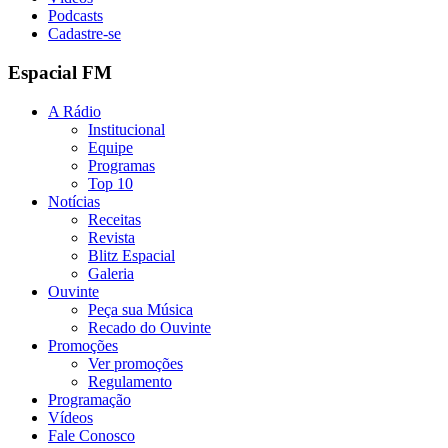
Podcasts
Cadastre-se
Espacial FM
A Rádio
Institucional
Equipe
Programas
Top 10
Notícias
Receitas
Revista
Blitz Espacial
Galeria
Ouvinte
Peça sua Música
Recado do Ouvinte
Promoções
Ver promoções
Regulamento
Programação
Vídeos
Fale Conosco