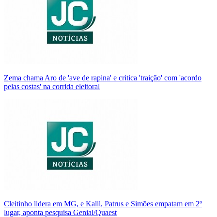
Zema chama Aro de 'ave de rapina' e critica 'traição' com 'acordo
pelas costas' na corrida eleitoral
Cleitinho lidera em MG, e Kalil, Patrus e Simões empatam em 2º
lugar, aponta pesquisa Genial/Quaest