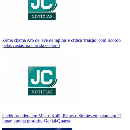
Zema chama Aro de 'ave de rapina' e critica 'traição' com 'acordo
pelas costas' na corrida eleitoral
Cleitinho lidera em MG, e Kalil, Patrus e Simões empatam em 2º
lugar, aponta pesquisa Genial/Quaest