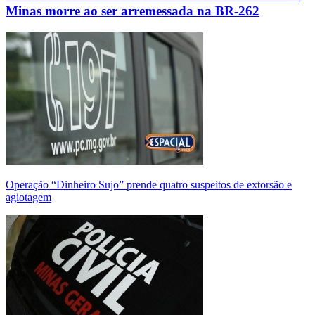
Minas morre ao ser arremessada na BR-262
Operação “Dinheiro Sujo” prende quatro suspeitos de extorsão e
agiotagem