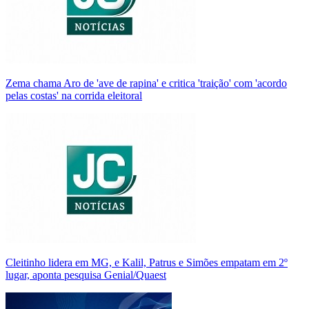
Zema chama Aro de 'ave de rapina' e critica 'traição' com 'acordo
pelas costas' na corrida eleitoral
Cleitinho lidera em MG, e Kalil, Patrus e Simões empatam em 2º
lugar, aponta pesquisa Genial/Quaest