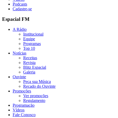
Podcasts
Cadastre-se
Espacial FM
A Rádio
Institucional
Equipe
Programas
Top 10
Notícias
Receitas
Revista
Blitz Espacial
Galeria
Ouvinte
Peça sua Música
Recado do Ouvinte
Promoções
Ver promoções
Regulamento
Programação
Vídeos
Fale Conosco