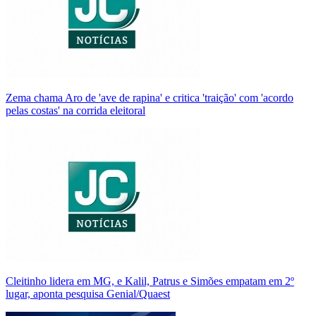
Zema chama Aro de 'ave de rapina' e critica 'traição' com 'acordo
pelas costas' na corrida eleitoral
Cleitinho lidera em MG, e Kalil, Patrus e Simões empatam em 2º
lugar, aponta pesquisa Genial/Quaest