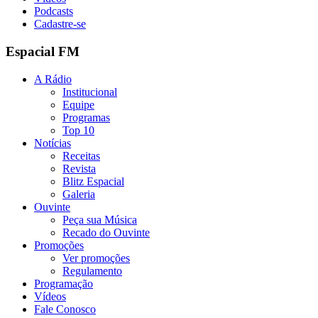
Podcasts
Cadastre-se
Espacial FM
A Rádio
Institucional
Equipe
Programas
Top 10
Notícias
Receitas
Revista
Blitz Espacial
Galeria
Ouvinte
Peça sua Música
Recado do Ouvinte
Promoções
Ver promoções
Regulamento
Programação
Vídeos
Fale Conosco