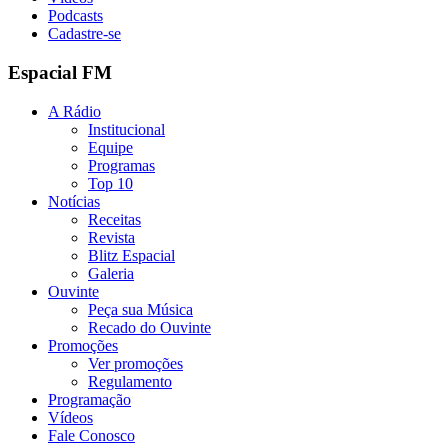
Podcasts
Cadastre-se
Espacial FM
A Rádio
Institucional
Equipe
Programas
Top 10
Notícias
Receitas
Revista
Blitz Espacial
Galeria
Ouvinte
Peça sua Música
Recado do Ouvinte
Promoções
Ver promoções
Regulamento
Programação
Vídeos
Fale Conosco