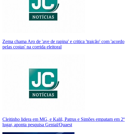
Zema chama Aro de 'ave de rapina' e critica 'traição' com 'acordo
pelas costas' na corrida eleitoral
Cleitinho lidera em MG, e Kalil, Patrus e Simões empatam em 2º
lugar, aponta pesquisa Genial/Quaest