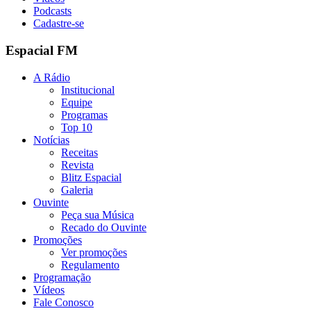
Podcasts
Cadastre-se
Espacial FM
A Rádio
Institucional
Equipe
Programas
Top 10
Notícias
Receitas
Revista
Blitz Espacial
Galeria
Ouvinte
Peça sua Música
Recado do Ouvinte
Promoções
Ver promoções
Regulamento
Programação
Vídeos
Fale Conosco