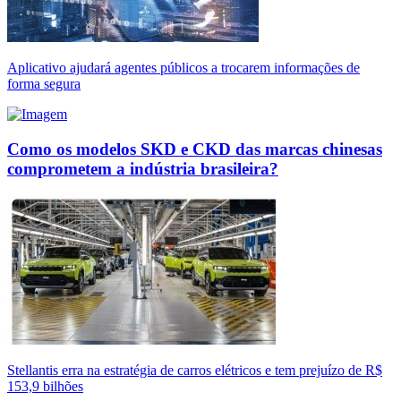
Aplicativo ajudará agentes públicos a trocarem informações de
forma segura
Como os modelos SKD e CKD das marcas chinesas
comprometem a indústria brasileira?
Stellantis erra na estratégia de carros elétricos e tem prejuízo de R$
153,9 bilhões