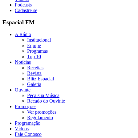
Podcasts
Cadastre-se
Espacial FM
A Rádio
Institucional
Equipe
Programas
Top 10
Notícias
Receitas
Revista
Blitz Espacial
Galeria
Ouvinte
Peça sua Música
Recado do Ouvinte
Promoções
Ver promoções
Regulamento
Programação
Vídeos
Fale Conosco