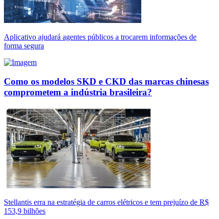
Aplicativo ajudará agentes públicos a trocarem informações de
forma segura
Como os modelos SKD e CKD das marcas chinesas
comprometem a indústria brasileira?
Stellantis erra na estratégia de carros elétricos e tem prejuízo de R$
153,9 bilhões