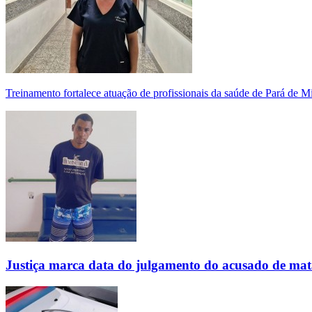
Treinamento fortalece atuação de profissionais da saúde de Pará de 
Justiça marca data do julgamento do acusado de mat