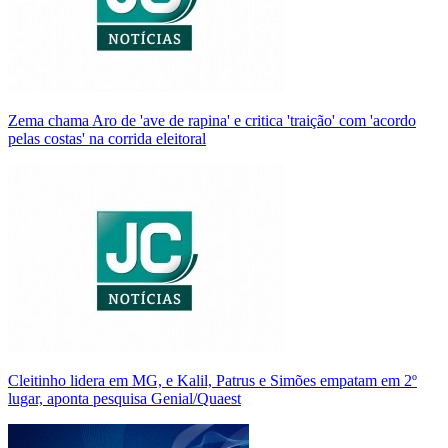
Zema chama Aro de 'ave de rapina' e critica 'traição' com 'acordo
pelas costas' na corrida eleitoral
Cleitinho lidera em MG, e Kalil, Patrus e Simões empatam em 2º
lugar, aponta pesquisa Genial/Quaest