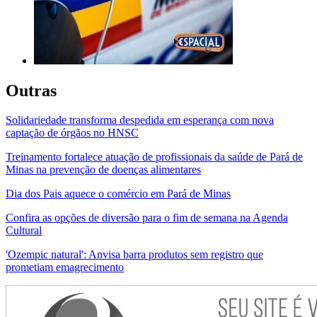
Outras
Solidariedade transforma despedida em esperança com nova
captação de órgãos no HNSC
Treinamento fortalece atuação de profissionais da saúde de Pará de
Minas na prevenção de doenças alimentares
Dia dos Pais aquece o comércio em Pará de Minas
Confira as opções de diversão para o fim de semana na Agenda
Cultural
'Ozempic natural': Anvisa barra produtos sem registro que
prometiam emagrecimento