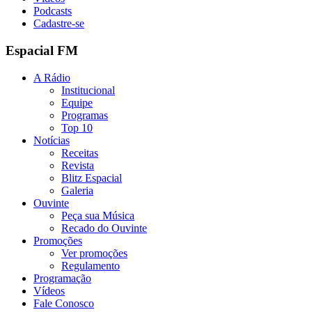
Podcasts
Cadastre-se
Espacial FM
A Rádio
Institucional
Equipe
Programas
Top 10
Notícias
Receitas
Revista
Blitz Espacial
Galeria
Ouvinte
Peça sua Música
Recado do Ouvinte
Promoções
Ver promoções
Regulamento
Programação
Vídeos
Fale Conosco