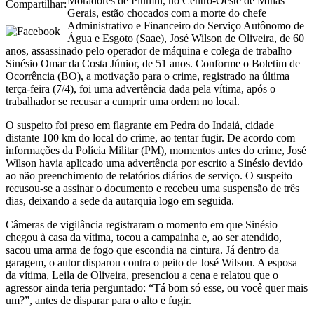
Moradores de Piumhi, no Centro-Oeste de Minas
Compartilhar:
Gerais, estão chocados com a morte do chefe
Administrativo e Financeiro do Serviço Autônomo de
Água e Esgoto (Saae), José Wilson de Oliveira, de 60
anos, assassinado pelo operador de máquina e colega de trabalho
Sinésio Omar da Costa Júnior, de 51 anos. Conforme o Boletim de
Ocorrência (BO), a motivação para o crime, registrado na última
terça-feira (7/4), foi uma advertência dada pela vítima, após o
trabalhador se recusar a cumprir uma ordem no local.
O suspeito foi preso em flagrante em Pedra do Indaiá, cidade
distante 100 km do local do crime, ao tentar fugir. De acordo com
informações da Polícia Militar (PM), momentos antes do crime, José
Wilson havia aplicado uma advertência por escrito a Sinésio devido
ao não preenchimento de relatórios diários de serviço. O suspeito
recusou-se a assinar o documento e recebeu uma suspensão de três
dias, deixando a sede da autarquia logo em seguida.
Câmeras de vigilância registraram o momento em que Sinésio
chegou à casa da vítima, tocou a campainha e, ao ser atendido,
sacou uma arma de fogo que escondia na cintura. Já dentro da
garagem, o autor disparou contra o peito de José Wilson. A esposa
da vítima, Leila de Oliveira, presenciou a cena e relatou que o
agressor ainda teria perguntado: “Tá bom só esse, ou você quer mais
um?”, antes de disparar para o alto e fugir.