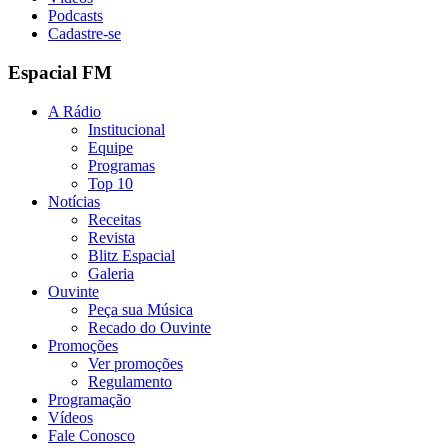
Podcasts
Cadastre-se
Espacial FM
A Rádio
Institucional
Equipe
Programas
Top 10
Notícias
Receitas
Revista
Blitz Espacial
Galeria
Ouvinte
Peça sua Música
Recado do Ouvinte
Promoções
Ver promoções
Regulamento
Programação
Vídeos
Fale Conosco