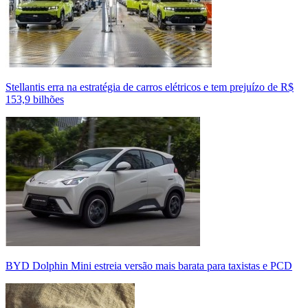
Stellantis erra na estratégia de carros elétricos e tem prejuízo de R$
153,9 bilhões
BYD Dolphin Mini estreia versão mais barata para taxistas e PCD