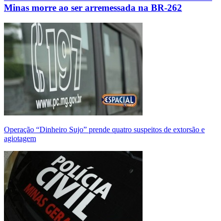
Minas morre ao ser arremessada na BR-262
Operação “Dinheiro Sujo” prende quatro suspeitos de extorsão e
agiotagem