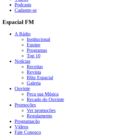
Podcasts
Cadastre-se
Espacial FM
A Rádio
Institucional
Equipe
Programas
Top 10
Notícias
Receitas
Revista
Blitz Espacial
Galeria
Ouvinte
Peça sua Música
Recado do Ouvinte
Promoções
Ver promoções
Regulamento
Programação
Vídeos
Fale Conosco