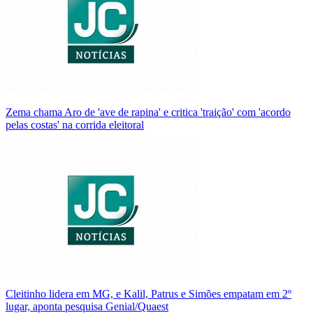
Zema chama Aro de 'ave de rapina' e critica 'traição' com 'acordo
pelas costas' na corrida eleitoral
Cleitinho lidera em MG, e Kalil, Patrus e Simões empatam em 2º
lugar, aponta pesquisa Genial/Quaest