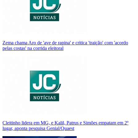
Zema chama Aro de 'ave de rapina' e critica 'traição' com 'acordo
pelas costas' na corrida eleitoral
Cleitinho lidera em MG, e Kalil, Patrus e Simões empatam em 2º
lugar, aponta pesquisa Genial/Quaest