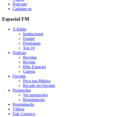
Podcasts
Cadastre-se
Espacial FM
A Rádio
Institucional
Equipe
Programas
Top 10
Notícias
Receitas
Revista
Blitz Espacial
Galeria
Ouvinte
Peça sua Música
Recado do Ouvinte
Promoções
Ver promoções
Regulamento
Programação
Vídeos
Fale Conosco