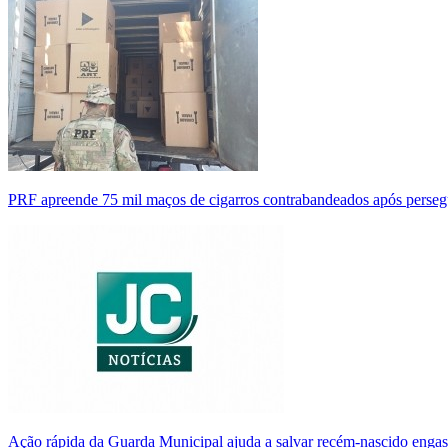
PRF apreende 75 mil maços de cigarros contrabandeados após perse
Ação rápida da Guarda Municipal ajuda a salvar recém-nascido enga