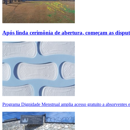
Após linda cerimônia de abertura, começam as disp
Programa Dignidade Menstrual amplia acesso gratuito a absorventes 