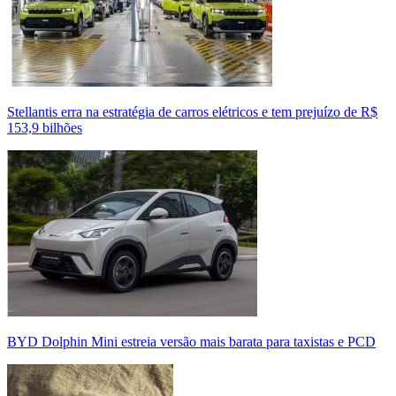
Stellantis erra na estratégia de carros elétricos e tem prejuízo de R$
153,9 bilhões
BYD Dolphin Mini estreia versão mais barata para taxistas e PCD