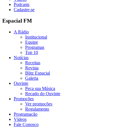
Podcasts
Cadastre-se
Espacial FM
A Rádio
Institucional
Equipe
Programas
Top 10
Notícias
Receitas
Revista
Blitz Espacial
Galeria
Ouvinte
Peça sua Música
Recado do Ouvinte
Promoções
Ver promoções
Regulamento
Programação
Vídeos
Fale Conosco