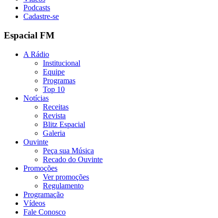
Podcasts
Cadastre-se
Espacial FM
A Rádio
Institucional
Equipe
Programas
Top 10
Notícias
Receitas
Revista
Blitz Espacial
Galeria
Ouvinte
Peça sua Música
Recado do Ouvinte
Promoções
Ver promoções
Regulamento
Programação
Vídeos
Fale Conosco