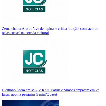
Zema chama Aro de 'ave de rapina' e critica 'traição' com 'acordo
pelas costas' na corrida eleitoral
Cleitinho lidera em MG, e Kalil, Patrus e Simões empatam em 2º
lugar, aponta pesquisa Genial/Quaest