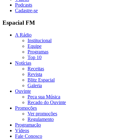
Podcasts
Cadastre-se
Espacial FM
A Rádio
Institucional
Equipe
Programas
Top 10
Notícias
Receitas
Revista
Blitz Espacial
Galeria
Ouvinte
Peça sua Música
Recado do Ouvinte
Promoções
Ver promoções
Regulamento
Programação
Vídeos
Fale Conosco