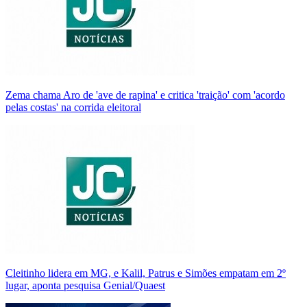
Zema chama Aro de 'ave de rapina' e critica 'traição' com 'acordo
pelas costas' na corrida eleitoral
Cleitinho lidera em MG, e Kalil, Patrus e Simões empatam em 2º
lugar, aponta pesquisa Genial/Quaest