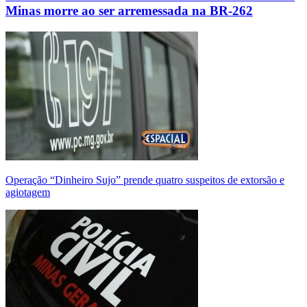
Minas morre ao ser arremessada na BR-262
Operação “Dinheiro Sujo” prende quatro suspeitos de extorsão e
agiotagem