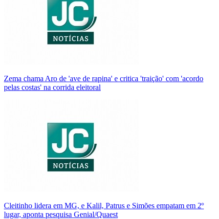
Zema chama Aro de 'ave de rapina' e critica 'traição' com 'acordo
pelas costas' na corrida eleitoral
Cleitinho lidera em MG, e Kalil, Patrus e Simões empatam em 2º
lugar, aponta pesquisa Genial/Quaest