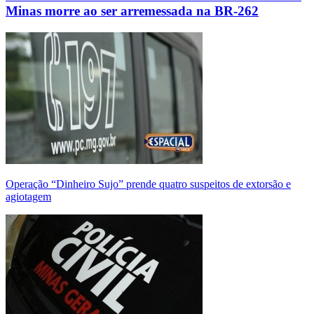
Minas morre ao ser arremessada na BR-262
Operação “Dinheiro Sujo” prende quatro suspeitos de extorsão e
agiotagem