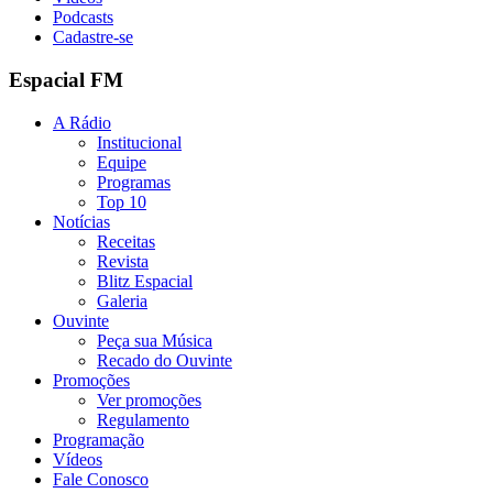
Podcasts
Cadastre-se
Espacial FM
A Rádio
Institucional
Equipe
Programas
Top 10
Notícias
Receitas
Revista
Blitz Espacial
Galeria
Ouvinte
Peça sua Música
Recado do Ouvinte
Promoções
Ver promoções
Regulamento
Programação
Vídeos
Fale Conosco