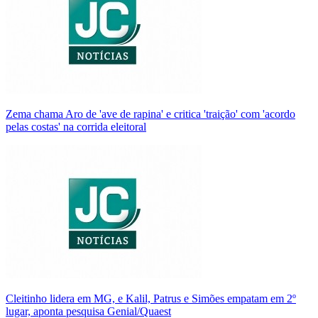
Zema chama Aro de 'ave de rapina' e critica 'traição' com 'acordo
pelas costas' na corrida eleitoral
Cleitinho lidera em MG, e Kalil, Patrus e Simões empatam em 2º
lugar, aponta pesquisa Genial/Quaest