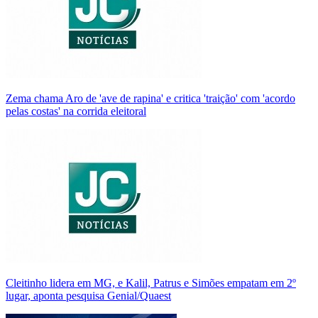
Zema chama Aro de 'ave de rapina' e critica 'traição' com 'acordo
pelas costas' na corrida eleitoral
Cleitinho lidera em MG, e Kalil, Patrus e Simões empatam em 2º
lugar, aponta pesquisa Genial/Quaest