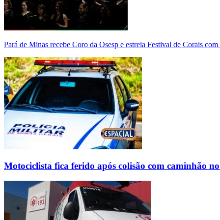
Pará de Minas recebe Coro da Osesp e estreia Festival de Corais com
Motociclista fica ferido após colisão com caminhão n