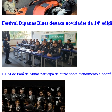
Festival Dipanas Blues destaca novidades da 14ª ediç
GCM de Pará de Minas participa de curso sobre atendimento a ocorrê