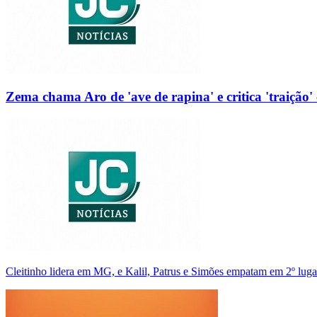
Zema chama Aro de 'ave de rapina' e critica 'traição' 
Cleitinho lidera em MG, e Kalil, Patrus e Simões empatam em 2º luga