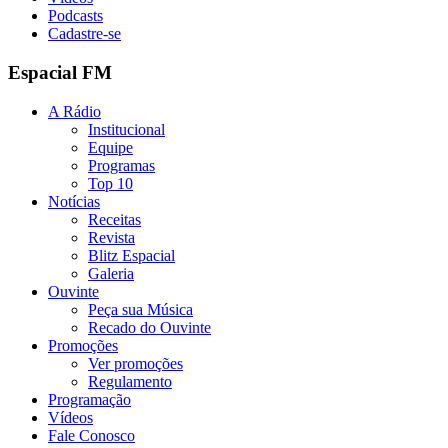
Podcasts
Cadastre-se
Espacial FM
A Rádio
Institucional
Equipe
Programas
Top 10
Notícias
Receitas
Revista
Blitz Espacial
Galeria
Ouvinte
Peça sua Música
Recado do Ouvinte
Promoções
Ver promoções
Regulamento
Programação
Vídeos
Fale Conosco