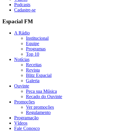
Podcasts
Cadastre-se
Espacial FM
A Rádio
Institucional
Equipe
Programas
Top 10
Notícias
Receitas
Revista
Blitz Espacial
Galeria
Ouvinte
Peça sua Música
Recado do Ouvinte
Promoções
Ver promoções
Regulamento
Programação
Vídeos
Fale Conosco