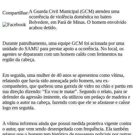
A Guarda Civil Municipal (GCM) atendeu uma
Compartilhar:
ocorrência de violência doméstica no bairro
Belvedere, em Pará de Minas. O homem envolvido
acabou detido.
Durante patrulhamento, uma equipe GCM foi acionada por uma
unidade do SAMU para prestar apoio a ocorrência. No local, os
agentes se depararam com um homem caído com ferimentos na
região da cabeça.
Em seguida, uma mulher de 40 anos se apresentou como vítima,
relatando que havia sido ameaçada pelo homem, seu ex-
companheiro, que quebrou uma garrafa de vidro no chão e partiu em
sua direção dizendo: “Eu vou te matar”. Segundo o relato, para se
defender da agressão iminente, ela utilizou um pedaço de madeira e
atingiu o autor na cabeça, fazendo com que ele se afastasse e caísse
logo em seguida.
A vítima informou ainda que possui medida protetiva vigente contra
o autor, que vem sendo desrespeitada com frequência. Ela também
relatou que o homem tem histórico de passagens policiais por outras