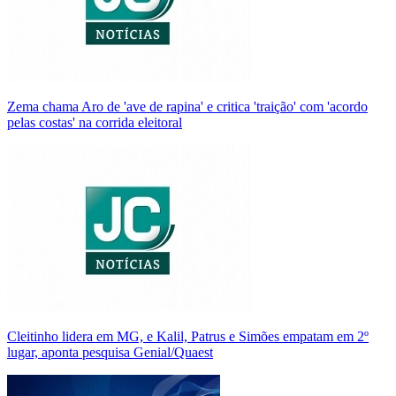
Zema chama Aro de 'ave de rapina' e critica 'traição' com 'acordo
pelas costas' na corrida eleitoral
Cleitinho lidera em MG, e Kalil, Patrus e Simões empatam em 2º
lugar, aponta pesquisa Genial/Quaest