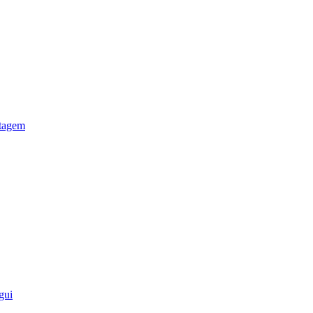
otagem
gui