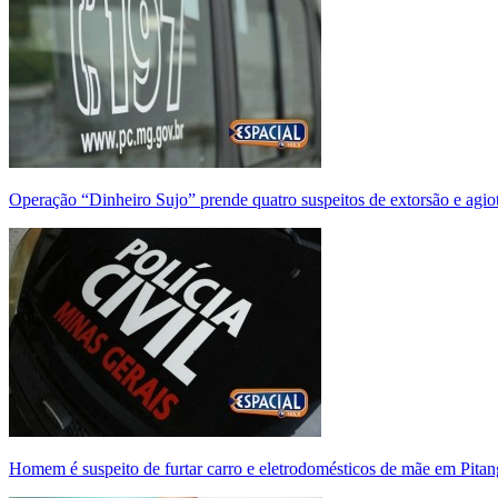
Operação “Dinheiro Sujo” prende quatro suspeitos de extorsão e agi
Homem é suspeito de furtar carro e eletrodomésticos de mãe em Pitan