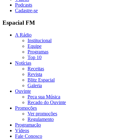
Podcasts
Cadastre-se
Espacial FM
A Rádio
Institucional
Equipe
Programas
Top 10
Notícias
Receitas
Revista
Blitz Espacial
Galeria
Ouvinte
Peça sua Música
Recado do Ouvinte
Promoções
Ver promoções
Regulamento
Programação
Vídeos
Fale Conosco