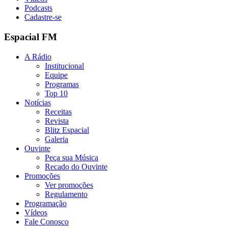
Podcasts
Cadastre-se
Espacial FM
A Rádio
Institucional
Equipe
Programas
Top 10
Notícias
Receitas
Revista
Blitz Espacial
Galeria
Ouvinte
Peça sua Música
Recado do Ouvinte
Promoções
Ver promoções
Regulamento
Programação
Vídeos
Fale Conosco