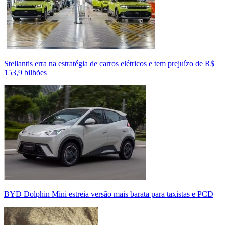
Stellantis erra na estratégia de carros elétricos e tem prejuízo de R$
153,9 bilhões
BYD Dolphin Mini estreia versão mais barata para taxistas e PCD