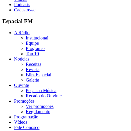
Podcasts
Cadastre-se
Espacial FM
A Rádio
Institucional
Equipe
Programas
Top 10
Notícias
Receitas
Revista
Blitz Espacial
Galeria
Ouvinte
Peça sua Música
Recado do Ouvinte
Promoções
Ver promoções
Regulamento
Programação
Vídeos
Fale Conosco