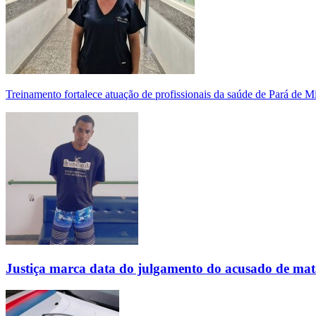
Treinamento fortalece atuação de profissionais da saúde de Pará de 
Justiça marca data do julgamento do acusado de mat