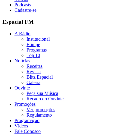
Podcasts
Cadastre-se
Espacial FM
A Rádio
Institucional
Equipe
Programas
Top 10
Notícias
Receitas
Revista
Blitz Espacial
Galeria
Ouvinte
Peça sua Música
Recado do Ouvinte
Promoções
Ver promoções
Regulamento
Programação
Vídeos
Fale Conosco