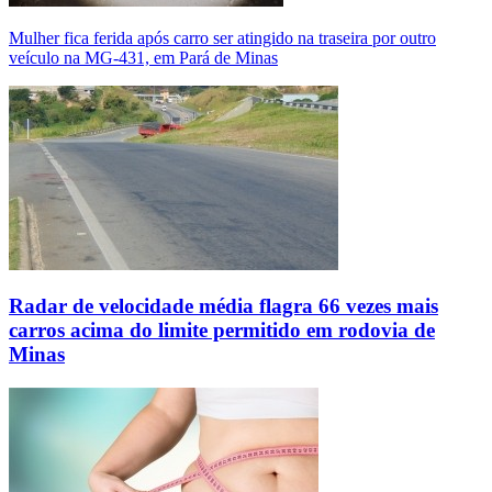
Mulher fica ferida após carro ser atingido na traseira por outro
veículo na MG-431, em Pará de Minas
Radar de velocidade média flagra 66 vezes mais
carros acima do limite permitido em rodovia de
Minas