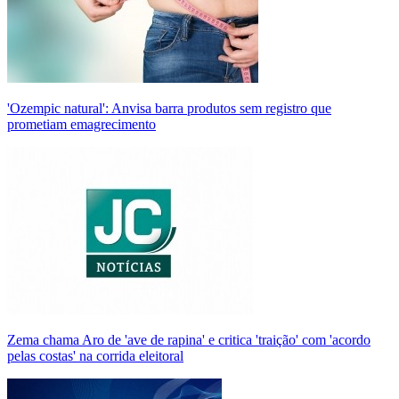
'Ozempic natural': Anvisa barra produtos sem registro que
prometiam emagrecimento
Zema chama Aro de 'ave de rapina' e critica 'traição' com 'acordo
pelas costas' na corrida eleitoral