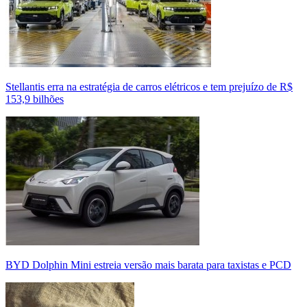
Stellantis erra na estratégia de carros elétricos e tem prejuízo de R$
153,9 bilhões
BYD Dolphin Mini estreia versão mais barata para taxistas e PCD