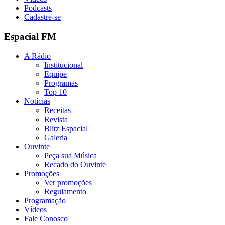
Podcasts
Cadastre-se
Espacial FM
A Rádio
Institucional
Equipe
Programas
Top 10
Notícias
Receitas
Revista
Blitz Espacial
Galeria
Ouvinte
Peça sua Música
Recado do Ouvinte
Promoções
Ver promoções
Regulamento
Programação
Vídeos
Fale Conosco