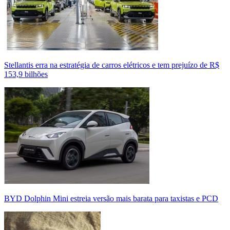
Stellantis erra na estratégia de carros elétricos e tem prejuízo de R$
153,9 bilhões
BYD Dolphin Mini estreia versão mais barata para taxistas e PCD