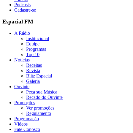
Podcasts
Cadastre-se
Espacial FM
A Rádio
Institucional
Equipe
Programas
Top 10
Notícias
Receitas
Revista
Blitz Espacial
Galeria
Ouvinte
Peça sua Música
Recado do Ouvinte
Promoções
Ver promoções
Regulamento
Programação
Vídeos
Fale Conosco