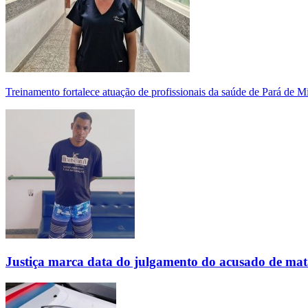
Treinamento fortalece atuação de profissionais da saúde de Pará de 
Justiça marca data do julgamento do acusado de mat