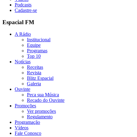
Podcasts
Cadastre-se
Espacial FM
A Rádio
Institucional
Equipe
Programas
Top 10
Notícias
Receitas
Revista
Blitz Espacial
Galeria
Ouvinte
Peça sua Música
Recado do Ouvinte
Promoções
Ver promoções
Regulamento
Programação
Vídeos
Fale Conosco