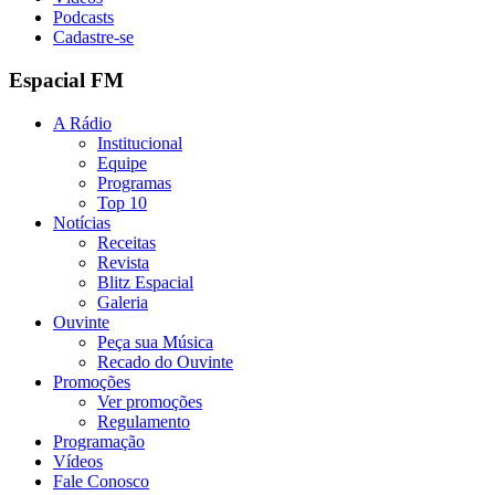
Podcasts
Cadastre-se
Espacial FM
A Rádio
Institucional
Equipe
Programas
Top 10
Notícias
Receitas
Revista
Blitz Espacial
Galeria
Ouvinte
Peça sua Música
Recado do Ouvinte
Promoções
Ver promoções
Regulamento
Programação
Vídeos
Fale Conosco