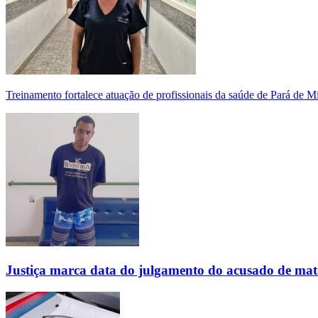
Treinamento fortalece atuação de profissionais da saúde de Pará de 
Justiça marca data do julgamento do acusado de mat