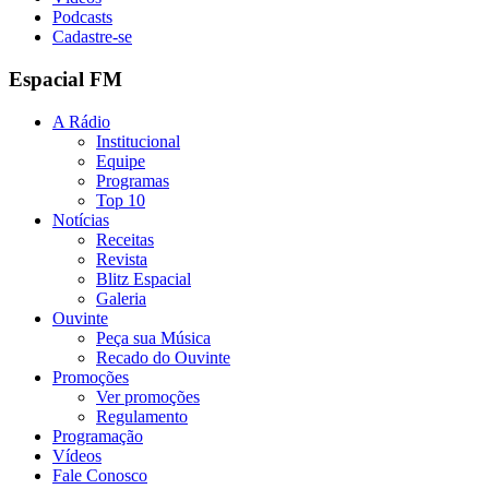
Podcasts
Cadastre-se
Espacial FM
A Rádio
Institucional
Equipe
Programas
Top 10
Notícias
Receitas
Revista
Blitz Espacial
Galeria
Ouvinte
Peça sua Música
Recado do Ouvinte
Promoções
Ver promoções
Regulamento
Programação
Vídeos
Fale Conosco