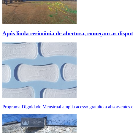
Após linda cerimônia de abertura, começam as disp
Programa Dignidade Menstrual amplia acesso gratuito a absorventes 