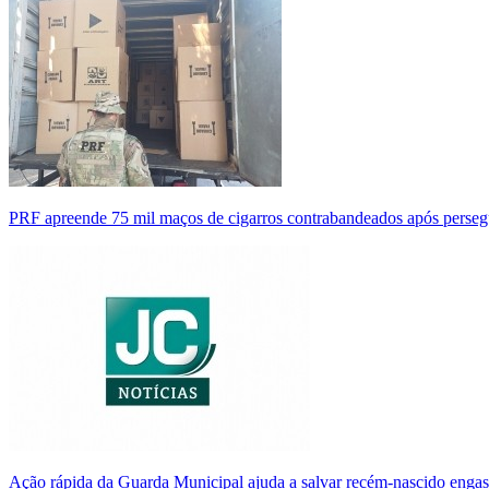
PRF apreende 75 mil maços de cigarros contrabandeados após perse
Ação rápida da Guarda Municipal ajuda a salvar recém-nascido enga