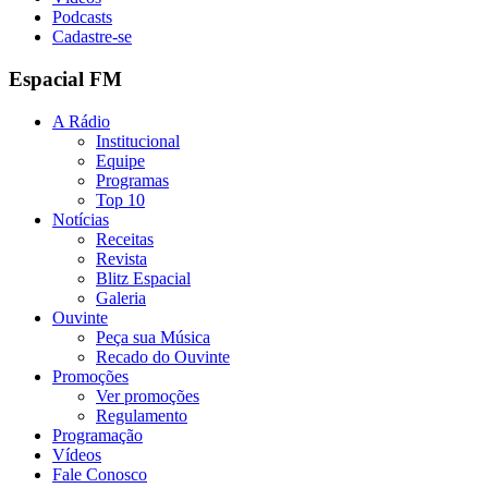
Podcasts
Cadastre-se
Espacial FM
A Rádio
Institucional
Equipe
Programas
Top 10
Notícias
Receitas
Revista
Blitz Espacial
Galeria
Ouvinte
Peça sua Música
Recado do Ouvinte
Promoções
Ver promoções
Regulamento
Programação
Vídeos
Fale Conosco