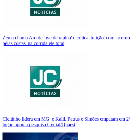
Zema chama Aro de 'ave de rapina' e critica 'traição' com 'acordo
pelas costas' na corrida eleitoral
Cleitinho lidera em MG, e Kalil, Patrus e Simões empatam em 2º
lugar, aponta pesquisa Genial/Quaest