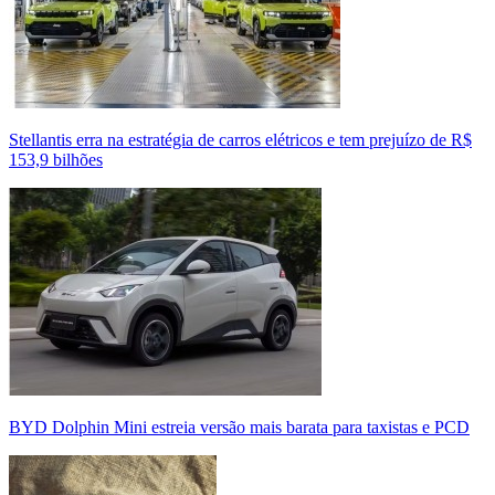
Stellantis erra na estratégia de carros elétricos e tem prejuízo de R$
153,9 bilhões
BYD Dolphin Mini estreia versão mais barata para taxistas e PCD