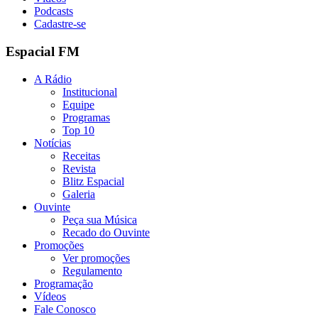
Podcasts
Cadastre-se
Espacial FM
A Rádio
Institucional
Equipe
Programas
Top 10
Notícias
Receitas
Revista
Blitz Espacial
Galeria
Ouvinte
Peça sua Música
Recado do Ouvinte
Promoções
Ver promoções
Regulamento
Programação
Vídeos
Fale Conosco