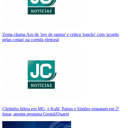
Zema chama Aro de 'ave de rapina' e critica 'traição' com 'acordo
pelas costas' na corrida eleitoral
Cleitinho lidera em MG, e Kalil, Patrus e Simões empatam em 2º
lugar, aponta pesquisa Genial/Quaest