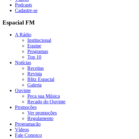
Podcasts
Cadastre-se
Espacial FM
A Rádio
Institucional
Equipe
Programas
Top 10
Notícias
Receitas
Revista
Blitz Espacial
Galeria
Ouvinte
Peça sua Música
Recado do Ouvinte
Promoções
Ver promoções
Regulamento
Programação
Vídeos
Fale Conosco