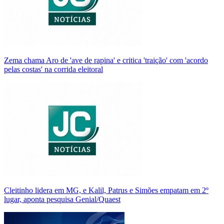
Zema chama Aro de 'ave de rapina' e critica 'traição' com 'acordo
pelas costas' na corrida eleitoral
Cleitinho lidera em MG, e Kalil, Patrus e Simões empatam em 2º
lugar, aponta pesquisa Genial/Quaest