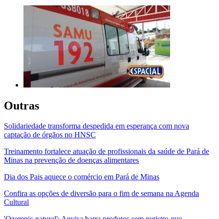
Outras
Solidariedade transforma despedida em esperança com nova
captação de órgãos no HNSC
Treinamento fortalece atuação de profissionais da saúde de Pará de
Minas na prevenção de doenças alimentares
Dia dos Pais aquece o comércio em Pará de Minas
Confira as opções de diversão para o fim de semana na Agenda
Cultural
'Ozempic natural': Anvisa barra produtos sem registro que