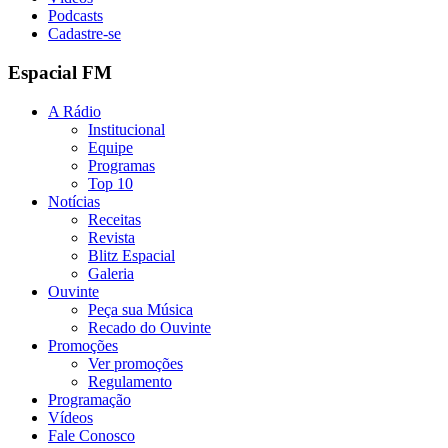
Podcasts
Cadastre-se
Espacial FM
A Rádio
Institucional
Equipe
Programas
Top 10
Notícias
Receitas
Revista
Blitz Espacial
Galeria
Ouvinte
Peça sua Música
Recado do Ouvinte
Promoções
Ver promoções
Regulamento
Programação
Vídeos
Fale Conosco