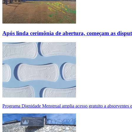
Após linda cerimônia de abertura, começam as disp
Programa Dignidade Menstrual amplia acesso gratuito a absorventes 