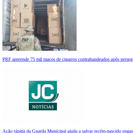
PRF apreende 75 mil maços de cigarros contrabandeados após perse
Ação rápida da Guarda Municipal ajuda a salvar recém-nascido enga