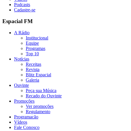
Podcasts
Cadastre-se
Espacial FM
A Rádio
Institucional
Equipe
Programas
Top 10
Notícias
Receitas
Revista
Blitz Espacial
Galeria
Ouvinte
Peça sua Música
Recado do Ouvinte
Promoções
Ver promoções
Regulamento
Programação
Vídeos
Fale Conosco