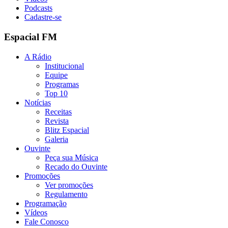
Podcasts
Cadastre-se
Espacial FM
A Rádio
Institucional
Equipe
Programas
Top 10
Notícias
Receitas
Revista
Blitz Espacial
Galeria
Ouvinte
Peça sua Música
Recado do Ouvinte
Promoções
Ver promoções
Regulamento
Programação
Vídeos
Fale Conosco