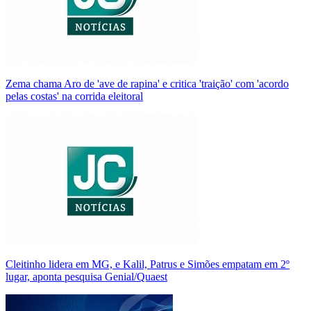
Zema chama Aro de 'ave de rapina' e critica 'traição' com 'acordo
pelas costas' na corrida eleitoral
Cleitinho lidera em MG, e Kalil, Patrus e Simões empatam em 2º
lugar, aponta pesquisa Genial/Quaest