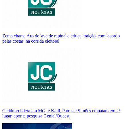
Zema chama Aro de 'ave de rapina' e critica 'traição' com 'acordo
pelas costas' na corrida eleitoral
Cleitinho lidera em MG, e Kalil, Patrus e Simões empatam em 2º
lugar, aponta pesquisa Genial/Quaest