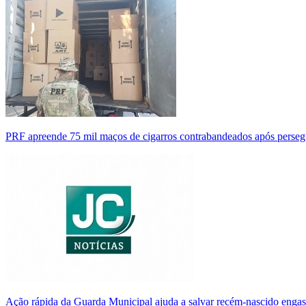
PRF apreende 75 mil maços de cigarros contrabandeados após perse
Ação rápida da Guarda Municipal ajuda a salvar recém-nascido enga