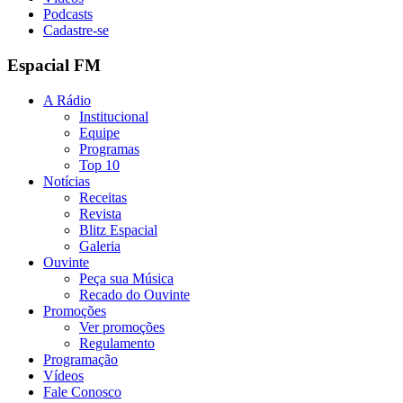
Podcasts
Cadastre-se
Espacial FM
A Rádio
Institucional
Equipe
Programas
Top 10
Notícias
Receitas
Revista
Blitz Espacial
Galeria
Ouvinte
Peça sua Música
Recado do Ouvinte
Promoções
Ver promoções
Regulamento
Programação
Vídeos
Fale Conosco