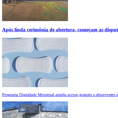
Após linda cerimônia de abertura, começam as disp
Programa Dignidade Menstrual amplia acesso gratuito a absorventes 